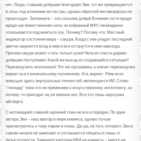
нет. Люди, ставшие добрыми благодаря Эви, тут же превращаются
в злых под влиянием ее сестры, однако обратной метаморфозы не
происходит. Запомните – зло сильнее добра! Влияние гостя вроде
вроде как божественная сила, но избранный NPC неожиданно
отказывается подчиняться злу. Почему? Потому что. Местный
индикатор состояния мира – сакура. Когда с нее упадет последний
цветок закроется вход в мир и все останутся в нем навсегда.
Причем сакуре может стать только хуже! Нельзя спасти дерево
добрыми поступками. Какой же выход из создавшейся ситуации?
Перезагрузить вселенную! Это же программа, а значит перезагрузка
вернет все к изначальному положению. Ага, вернет. Убив всех
живущих здесь виртуальных личностей, являющихся ИИ. Слово
“геноцид” пока что не применимо к искусственному интеллекту, но
почему-то приходит на ум именно оно. Все это лишь верхушка
айсберга.
С мотивацией главной героиней тоже не все в порядке. По идее
автора Эви – наш аватар в мире комикса, однако лучше
присмотритесь к тому парню в очках. Да-да, на того, которого Эви в
самом начале не замечает и соглашается общаться лишь от
безысходности. Замените карточки ККИ на комиксы – никого не