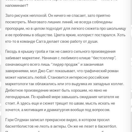
напоминает?
Зато рисунок неплохой. Он ничего не спасает, зато приятно
посмотреть. Многовато лишних линий, не всегда соблюдены
пропорции, но в целом подходит для легкого сюжета про школьницу
и ее проблемы в обществе. Цвета яркие, колорист постарался. Хоть
кто-то в команде Сагга делает свою работу от души.
Гвоздь в крышку гроба и так не самого сильного произведения
забивает маркетинг. Начиная с любимого клише “бестселлер”,
означающего всего лишь “лидер продаж” и заканчивая
заверениями, мол Джо Сагг показывает, что графический роман
может написать любой. Становится интересно российские
маркетологи так облажались или это выдумка их западных коллег.
Дебютное произведение может быть хорошим, но явно не
легендарным. По крайней мере завышать ожидания читателя не
стоит. А здесь еще и сюжет трещит по швам, мысль искать не
хочется, а мотивация и драматургия вообще под вопросом.
Гэри Олдман записал прекрасное видео, в котором просил
баскетболистов не лезть в актеры. Он же не лезет в баскетбол.