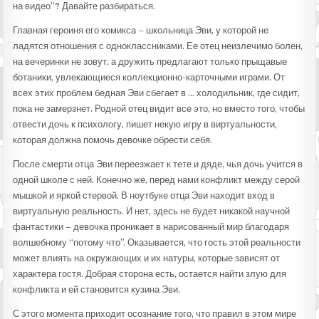
на видео”? Давайте разбираться.
Главная героиня его комикса – школьница Эви, у которой не
ладятся отношения с одноклассниками. Ее отец неизлечимо болен,
на вечеринки не зовут, а дружить предлагают только прыщавые
ботаники, увлекающиеся коллекционно-карточными играми. От
всех этих проблем бедная Эви сбегает в … холодильник, где сидит,
пока не замерзнет. Родной отец видит все это, но вместо того, чтобы
отвести дочь к психологу, пишет некую игру в виртуальности,
которая должна помочь девочке обрести себя.
После смерти отца Эви переезжает к тете и дяде, чья дочь учится в
одной школе с ней. Конечно же, перед нами конфликт между серой
мышкой и яркой стервой. В ноутбуке отца Эви находит вход в
виртуальную реальность. И нет, здесь не будет никакой научной
фантастики – девочка проникает в нарисованный мир благодаря
волшебному “потому что”. Оказывается, что гость этой реальности
может влиять на окружающих и их натуры, которые зависят от
характера гостя. Добрая сторона есть, остается найти злую для
конфликта и ей становится кузина Эви.
С этого момента приходит осознание того, что правил в этом мире