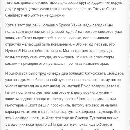
того, как довольно известные в цифровых кругах художники воруют
друг у друга целые куски картин, создавая новые. Так что Скотт
Снайдер и его Бэтмен не одиноки.
Хотя в этот раз речь больше о Брюсе Уэйне, ведь сегодня мы
полистаем двухтомник «Нулевой год». И на третьем сюжете я уже
знаю, что Скотт выдает всё в названии арки, словно маньяк,
страстно желающий быть пойманным. «Это не Год первый, это
Нулевой! Ничего общего, ничего. Мы не трогаем классику. Да,
возьмем пару сцен оттуда, но обыграем. Мы же не плагиаторы
какие» – примерно это я услышал, прочитав название арки.
И ошибиться было трудно, ведь два больших бэт-сюжета Снайдера
уже позади. Новой вселенной нужно и новое начало, потому автор
уносит читателя на 6 лет назад. 25-летний Брюс возвращается в
Готэм после многолетней подготовки к делу всей его жизни –
защиты родного города от преступности. Часть с нормальными
гангстерами Скотт решил проскочить, потому его версия начала
карьеры мстителя в капюшоне стартует с хардкора – Джокер. Вот
жеж неожиданность, а. Хотя это еще не Джокер. Тут такая логика:
Загадочник пока просто Э.Нигма, Бэтмен пока лишь Б.Уэйн, а