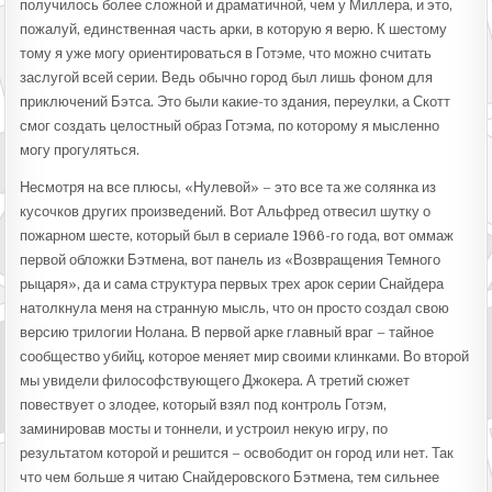
получилось более сложной и драматичной, чем у Миллера, и это,
пожалуй, единственная часть арки, в которую я верю. К шестому
тому я уже могу ориентироваться в Готэме, что можно считать
заслугой всей серии. Ведь обычно город был лишь фоном для
приключений Бэтса. Это были какие-то здания, переулки, а Скотт
смог создать целостный образ Готэма, по которому я мысленно
могу прогуляться.
Несмотря на все плюсы, «Нулевой» – это все та же солянка из
кусочков других произведений. Вот Альфред отвесил шутку о
пожарном шесте, который был в сериале 1966-го года, вот оммаж
первой обложки Бэтмена, вот панель из «Возвращения Темного
рыцаря», да и сама структура первых трех арок серии Снайдера
натолкнула меня на странную мысль, что он просто создал свою
версию трилогии Нолана. В первой арке главный враг – тайное
сообщество убийц, которое меняет мир своими клинками. Во второй
мы увидели философствующего Джокера. А третий сюжет
повествует о злодее, который взял под контроль Готэм,
заминировав мосты и тоннели, и устроил некую игру, по
результатом которой и решится – освободит он город или нет. Так
что чем больше я читаю Снайдеровского Бэтмена, тем сильнее