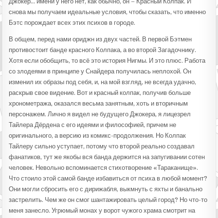
Джокер… имени у него нет, как обычно, он – Красный Колпак. И
снова мы получаем идеальные условия, чтобы сказать, что именно
Бэтс порождает всех этих психов в городе.
В общем, перед нами ориджн из двух частей. В первой Бэтмен
противостоит банде красного Колпака, а во второй Загадочнику.
Хотя если обобщить, то всё это история Нигмы. И это плюс. Работа
со злодеями в принципе у Снайдера получилась неплохой. Он
изменил их образы под себя, и, на мой взгляд, не всегда удачно,
раскрыв свое видение. Вот и красный колпак, получив больше
хронометража, оказался весьма занятным, хоть и вторичным
персонажем. Лично я видел не будущего Джокера, я лицезрел
Тайлера Дёрдена с его идеями и философией, причем не
оригинального, а версию из комикс-продолжения. Но Колпак
Тайлеру сильно уступает, потому что второй реально создавал
фанатиков, тут же якобы вся банда держится на запугивании сотен
человек. Невольно вспоминается стихотворение «Тараканище».
Что стоило этой самой банде избавиться от психа в любой момент?
Они могли сбросить его с дирижабля, выкмнуть с яхты и банально
застрелить. Чем же он смог шантажировать целый город? Но что-то
меня занесло. Угрюмый монах у ворот чужого храма смотрит на