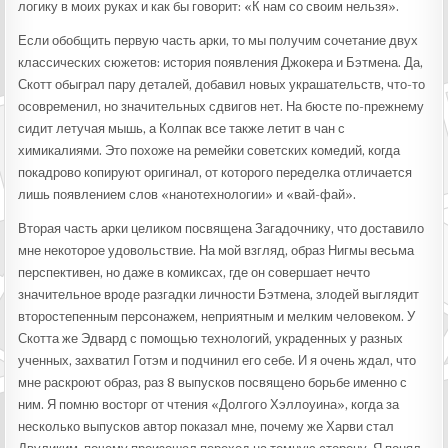
логику в моих руках и как бы говорит: «К нам со своим нельзя».
Если обобщить первую часть арки, то мы получим сочетание двух
классических сюжетов: история появления Джокера и Бэтмена. Да,
Скотт обыграл пару деталей, добавил новых украшательств, что-то
осовременил, но значительных сдвигов нет. На бюсте по-прежнему
сидит летучая мышь, а Колпак все также летит в чан с
химикалиями. Это похоже на ремейки советских комедий, когда
покадрово копируют оригинал, от которого переделка отличается
лишь появлением слов «нанотехнологии» и «вай-фай».
Вторая часть арки целиком посвящена Загадочнику, что доставило
мне некоторое удовольствие. На мой взгляд, образ Нигмы весьма
перспективен, но даже в комиксах, где он совершает нечто
значительное вроде разгадки личности Бэтмена, злодей выглядит
второстепенным персонажем, неприятным и мелким человеком. У
Скотта же Эдвард с помощью технологий, украденных у разных
ученных, захватил Готэм и подчинил его себе. И я очень ждал, что
мне раскроют образ, раз 8 выпусков посвящено борьбе именно с
ним. Я помню восторг от чтения «Долгого Хэллоуина», когда за
несколько выпусков автор показал мне, почему же Харви стал