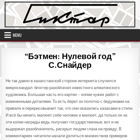
Skip
to
content
MENU
“Бэтмен: Нулевой год”
С.Снайдер
Не так давно в казахстанской стороне интернета случился
микроскандал: блоггер разоблачил известного алматинского
художника. Большая часть его картин – копии чужих работ с
измененными деталями. То есть берет он полотно с бедуинами на
привале и перерисовывает так, что они оказались казахами в степи.
И всё бы ничего, малюет себе человек и малюет, да только он за
эти копии награды ведь получает государственные, вот и не
выдержал разоблачитель, раскрыл людям глаза на правду. В
комментариях читатели начали делиться множеством примеров