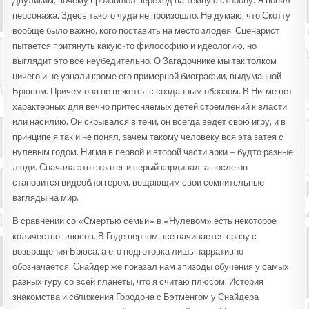
Двуликим, почему произошел переход на темную сторону. Я понял
персонажа. Здесь такого чуда не произошло. Не думаю, что Скотту
вообще было важно, кого поставить на место злодея. Сценарист
пытается притянуть какую-то философию и идеологию, но
выглядит это все неубедительно. О Загадочнике мы так толком
ничего и не узнали кроме его примерной биографии, выдуманной
Брюсом. Причем она не вяжется с созданным образом. В Нигме нет
характерных для вечно притесняемых детей стремлений к власти
или насилию. Он скрывался в тени, он всегда ведет свою игру, и в
принципе я так и не понял, зачем такому человеку вся эта затея с
нулевым годом. Нигма в первой и второй части арки – будто разные
люди. Сначала это стратег и серый кардинал, а после он
становится видеоблоггером, вещающим свои сомнительные
взгляды на мир.
В сравнении со «Смертью семьи» в «Нулевом» есть некоторое
количество плюсов. В Годе первом все начинается сразу с
возвращения Брюса, а его подготовка лишь нарративно
обозначается. Снайдер же показал нам эпизоды обучения у самых
разных гуру со всей планеты, что я считаю плюсом. История
знакомства и сближения Городона с Бэтменгом у Снайдера