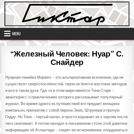
Skip
to
content
MENU
“Железный Человек: Нуар” С.
Снайдер
Нуарная линейка Марвел – это альтернативная вселенная, где не
существует сверхспособностей, герои не боятся жестоких методов
и все в таком духе. Где-то в этом мире имеется Тони Старк –
авантюрист, о приключениях которого рассказывает популярный
журнал. Во время одного из путешествий его предает женщина-
компаньон, прихватив с собой барона Земо, Штрукера и прочую
Гидру. Но Тони – тертый калач, и просто взрывает их к чертям после
чего сваливает. А потом находит в письменном столе этой дамочки
информацию об Атлантиде – секрет ее исчезновения, координаты и