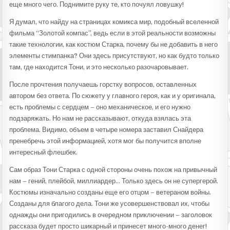
еще много чего. Поднимите руку те, кто почуял ловушку!
Я думал, что найду на страницах комикса мир, подобный вселенной
фильма “Золотой компас”, ведь если в этой реальности возможны
такие технологии, как костюм Старка, почему бы не добавить в него
элементы стимпанка? Они здесь присутствуют, но как будто только
там, где находится Тони, и это несколько разочаровывает.
После прочтения получаешь горстку вопросов, оставленных
автором без ответа. По сюжету у главного героя, как и у оригинала,
есть проблемы с сердцем – оно механическое, и его нужно
подзаряжать. Но нам не рассказывают, откуда взялась эта
проблема. Видимо, объем в четыре номера заставил Снайдера
пренебречь этой информацией, хотя мог бы получится вполне
интересный флешбек.
Сам образ Тони Старка с одной стороны очень похож на привычный
нам – гений, плейбой, миллиардер… Только здесь он не супергерой.
Костюмы изначально созданы еще его отцом – ветераном войны.
Созданы для благого дела. Тони же усовершенствовал их, чтобы
однажды они пригодились в очередном приключении – заголовок
рассказа будет просто шикарный и принесет много-много денег!