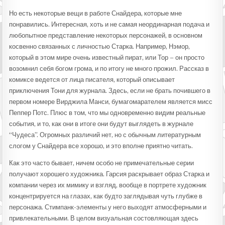
Но есть некоторые вещи в работе Снайдера, которые мне
понравились. Интересная, хоть и не самая неординарная подача и
любопытное представление некоторых персонажей, в основном
косвенно связанных с личностью Старка. Например, Нэмор,
который в этом мире очень известный пират, или Тор – он просто
возомнил себя богом грома, и по итогу не много прожил. Рассказ в
комиксе ведется от лица писателя, который описывает
приключения Тони для журнала. Здесь, если не брать почившего в
первом номере Вирджила Манси, бумагомарателем является мисс
Пеппер Потс. Плюс в том, что мы одновременно видим реальные
события, и то, как они в итоге они будут выглядеть в журнале
“Чудеса”. Огромных различий нет, но с обычным литературным
слогом у Снайдера все хорошо, и это вполне приятно читать.
Как это часто бывает, ничем особо не примечательные серии
получают хорошего художника. Гарсия раскрывает образ Старка и
компании через их мимику и взгляд, вообще в портрете художник
концентрируется на глазах, как будто заглядывая чуть глубже в
персонажа. Стимпанк-элементы у него выходят атмосферными и
привлекательными. В целом визуальная состовляющая здесь